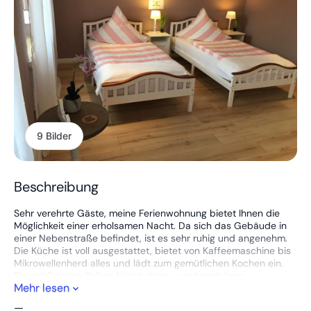
9 Bilder
Beschreibung
Sehr verehrte Gäste, meine Ferienwohnung bietet Ihnen die
Möglichkeit einer erholsamen Nacht. Da sich das Gebäude in
einer Nebenstraße befindet, ist es sehr ruhig und angenehm.
Die Küche ist voll ausgestattet, bietet von Kaffeemaschine bis
Mikrowellenherd alles und lädt zum gemütlichen Kochen ein.
Der großzügige Balkon bietet einen wunderschönen
Mehr lesen
Panoramablick bis zur Kapelle und der Zeltstadt. Gerne können
Sie Ihr Auto direkt an der Straße neben dem Haus parken. Bitte
—