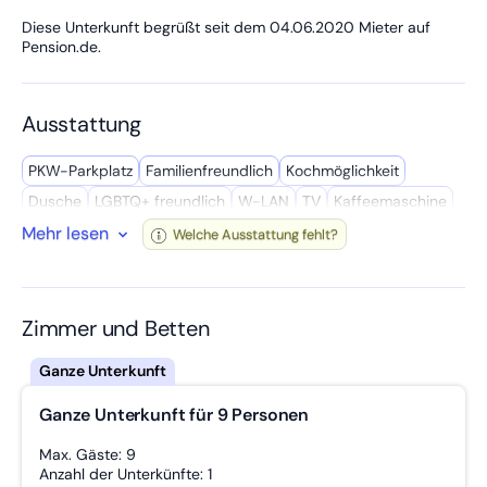
achten Sie jedoch dabei, dass Ihr Wagen nicht im Halteverbot
steht. Die Schlüsselübergabe erfolgt kontaktlos über einen
Diese Unterkunft begrüßt seit dem 04.06.2020 Mieter auf
Schlüsseltresor und den Zugangscode sende ich Ihnen nach
Pension.de.
erhalt der Zahlung per SMS zu. Ich freue mich schon auf Ihren
Besuch! Ihre Salvatrice Palmina Sorce
Ausstattung
PKW-Parkplatz
Familien­freundlich
Kochmöglich­keit
Dusche
LGBTQ+ freundlich
W-LAN
TV
Kaffee­maschine
Mehr lesen
Kühl­schrank
Bettwäsche inkl.
Wasserkocher
Welche Ausstattung fehlt?
Spül­maschine
WC
Balkon
Gemeinschafts­raum
Badewanne
Handtücher inkl.
Doppelbett
Privates Bad
Mikro­welle
Zimmer und Betten
Ganze Unterkunft für 9 Personen
Max. Gäste: 9
Anzahl der Unterkünfte: 1