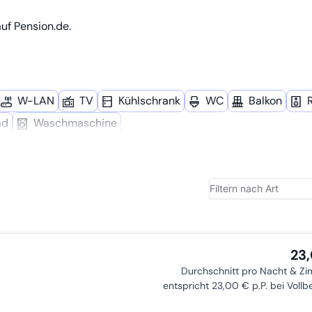
uf Pension.de.
W-LAN
TV
Kühl­schrank
WC
Balkon
ad
Wasch­maschine
23
Durchschnitt pro Nacht & Z
entspricht 23,00 € p.P. bei Voll