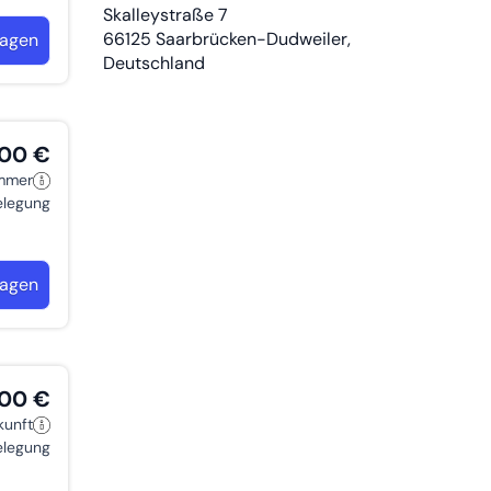
Skalleystraße 7
66125
Saarbrücken-Dudweiler,
ragen
Deutschland
,00 €
immer
belegung
ragen
,00 €
kunft
belegung