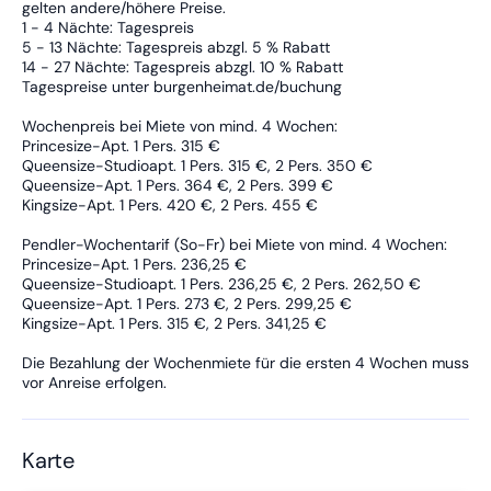
gelten andere/höhere Preise.
gegen Gebühr:
1 - 4 Nächte: Tagespreis
- Waschmaschine, Trockner
5 - 13 Nächte: Tagespreis abzgl. 5 % Rabatt
14 - 27 Nächte: Tagespreis abzgl. 10 % Rabatt
Frühstück möglich im AKZENT Hotel Roter Ochse nebenan zum
Tagespreise unter burgenheimat.de/buchung
Preis von 18 € pro Person pro Nacht. Wir empfehlen das
Restaurant des Hotel "Roter Ochse" zum Abendessen
Wochenpreis bei Miete von mind. 4 Wochen:
(Mittwoch und Sonntag Ruhetag).
Princesize-Apt. 1 Pers. 315 €
Queensize-Studioapt. 1 Pers. 315 €, 2 Pers. 350 €
Queensize-Apt. 1 Pers. 364 €, 2 Pers. 399 €
Kingsize-Apt. 1 Pers. 420 €, 2 Pers. 455 €
Pendler-Wochentarif (So-Fr) bei Miete von mind. 4 Wochen:
Princesize-Apt. 1 Pers. 236,25 €
Queensize-Studioapt. 1 Pers. 236,25 €, 2 Pers. 262,50 €
Queensize-Apt. 1 Pers. 273 €, 2 Pers. 299,25 €
Kingsize-Apt. 1 Pers. 315 €, 2 Pers. 341,25 €
Die Bezahlung der Wochenmiete für die ersten 4 Wochen muss
vor Anreise erfolgen.
Karte