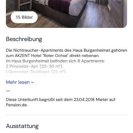
15 Bilder
Beschreibung
Die Nichtraucher-Apartments des Haus Burgenheimat gehören
zum AKZENT Hotel "Roter Ochse" direkt nebenan.
Im Haus Burgenheimat befinden sich 8 Apartments:
2 Princesize-Apt. (20-30 m²),
1 Queensize-Studioapt. (25 m²),
2 Queensize-Apt. (30-40 m²) und
Mehr lesen
3 Kingsize-Apt. (40-50 m²).
—
Ausstattung:
Diese Unterkunft begrüßt seit dem 23.04.2018 Mieter auf
Schlafzimmer:
Pension.de.
Princesize: Bett 1,00 m x 2,20 m
Queensize: Bett 1,60 m x 2,20 m
Kingsize: Bett 2,00 m x 2,20 m
Ausstattung
- komfortable überlange Royal-Bedding-Boxspringbetten mit
einer durchgängigen 30 cm hohen Matratze