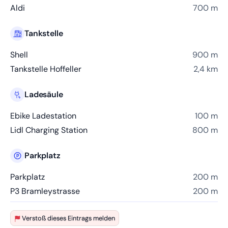
Aldi
700 m
Tankstelle
Shell
900 m
Tankstelle Hoffeller
2,4 km
Ladesäule
Ebike Ladestation
100 m
Lidl Charging Station
800 m
Parkplatz
Parkplatz
200 m
P3 Bramleystrasse
200 m
Verstoß dieses Eintrags melden