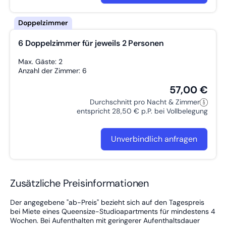
- Schreibtisch mit Leuchte und USB-Port
- LAN-Anschluss am Schreibtisch
Küche:
- 4-Platten-Cerankochfeld
6 Doppelzimmer für jeweils 2 Personen
- Mikrowelle mit Grillfunktion
- Kühlschrank mit Gefrierfach
Max. Gäste: 2
- Spülmaschine
Anzahl der Zimmer: 6
- Geschirr, Gläser, Besteck
- Küchenutensilien
57,00 €
- Kochtöpfe, Pfanne
Durchschnitt pro Nacht & Zimmer
- Tefal Toast'n'Egg
entspricht 28,50 € p.P. bei Vollbelegung
- Senseo Switch für Filter und Pads
- Wasserkocher
- Spülmittel und -tabs
Unverbindlich anfragen
- Spüllappen und Geschirrtuch
- Esstisch mit bequemen Stühlen
Inklusivleistungen:
- WLAN
Zusätzliche Preisinformationen
- Gästeticket für den ÖPNV des VRM (bei Aufenthalt unter 1
Monat)
Der angegebene "ab-Preis" bezieht sich auf den Tagespreis
- 1 x wöchentlich (freitags) Reinigung mit Wechsel der
bei Miete eines Queensize-Studioapartments für mindestens 4
Bettwäsche und Handtücher
Wochen. Bei Aufenthalten mit geringerer Aufenthaltsdauer