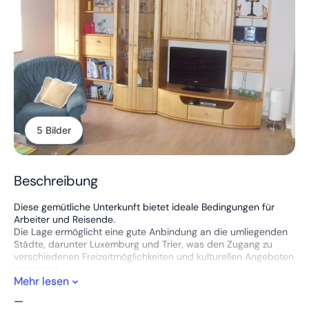
5 Bilder
Beschreibung
Diese gemütliche Unterkunft bietet ideale Bedingungen für
Arbeiter und Reisende.
Die Lage ermöglicht eine gute Anbindung an die umliegenden
Städte, darunter Luxemburg und Trier, was den Zugang zu
verschiedenen Freizeitmöglichkeiten und kulturellen Angeboten
erleichtert.
Mehr lesen
Die geschmackvoll eingerichtete Gästewohnung verfügt über
—
eine voll ausgestattete Küche. Hier stehen Ihnen eine Kühl-