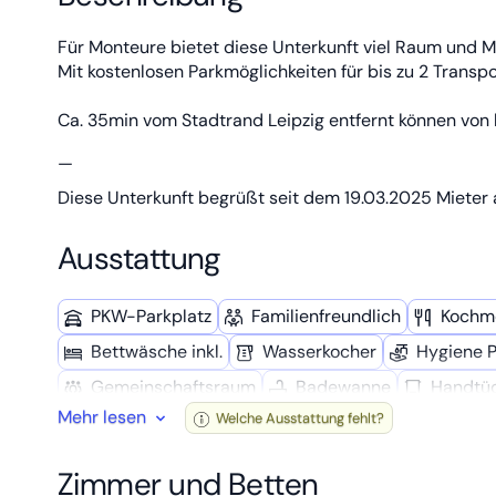
Für Monteure bietet diese Unterkunft viel Raum und M
Mit kostenlosen Parkmöglichkeiten für bis zu 2 Transpo
Ca. 35min vom Stadtrand Leipzig entfernt können vo
—
Diese Unterkunft begrüßt seit dem 19.03.2025 Mieter 
Ausstattung
PKW-Parkplatz
Familien­freundlich
Kochmö
Bettwäsche inkl.
Wasserkocher
Hygiene 
Gemeinschafts­raum
Badewanne
Handtüc
Mehr lesen
Welche Ausstattung fehlt?
W-LAN
Kaffee­maschine
Gemeinschafts­b
Eigenständiger Check-In
Getrennte Betten
Zimmer und Betten