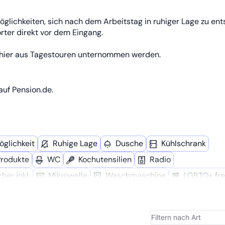
öglichkeiten, sich nach dem Arbeitstag in ruhiger Lage zu en
rter direkt vor dem Eingang.
n hier aus Tagestouren unternommen werden.
auf Pension.de.
glich­keit
Ruhige Lage
Dusche
Kühl­schrank
Produkte
WC
Kochutensilien
Radio
her inkl.
Mikro­welle
Wasch­maschine
LGBTQ+ fre
ad
Reinigungsmittel
Spül­maschine
Föhn
Doppelbett