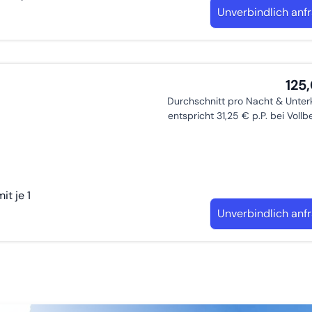
Unverbindlich anf
125
Durchschnitt pro Nacht & Unter
entspricht 31,25 € p.P. bei Voll
t je 1
Unverbindlich anf