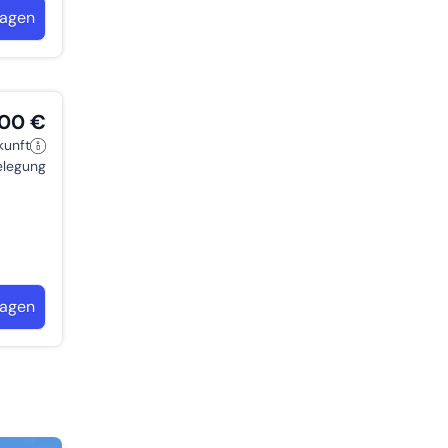
ragen
,00 €
kunft
belegung
ragen