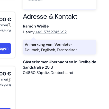
Adresse & Kontakt
,00 €
immer
Ramón Weiße
belegung
Handy:
+4915752745692
Anmerkung vom Vermieter
ragen
Deutsch, Englisch, Französisch
Gästezimmer Übernachten in Dreiheide
Sandstraße 20 B
04860
Süptitz, Deutschland
,00 €
immer
belegung