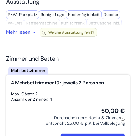
Ausstattung
Die Lage ist besonders reizvoll: Osterburken liegt in einer
ruhigen Gegend mit guter Anbindung. In der Nähe befinden
sich interessante Sehenswürdigkeiten und malerische
PKW-Parkplatz
Ruhige Lage
Kochmöglich­keit
Dusche
Landschaften, die Ausflüge und Erkundungen geradezu
einladen. Kostenfreie Parkplätze im Innenhof runden das
W-LAN
Kaffee­maschine
Kühl­schrank
Bettwäsche inkl.
Angebot ab und sorgen für zusätzliche Bequemlichkeit.
Mehr lesen
Gemeinschafts­bad
Wasserkocher
Spül­maschine
WC
Welche Ausstattung fehlt?
Eine ideale Unterkunft für Geschäftsreisende, Touristen und
Getrennte Betten
Mikro­welle
Wasch­maschine
alle, die Wert auf Komfort und Funktionalität legen.
Zimmer und Betten
4 Mehrbettzimmer für jeweils 2 Personen
Max. Gäste: 2
Anzahl der Zimmer: 4
50,00 €
Durchschnitt pro Nacht & Zimmer
entspricht 25,00 € p.P. bei Vollbelegung