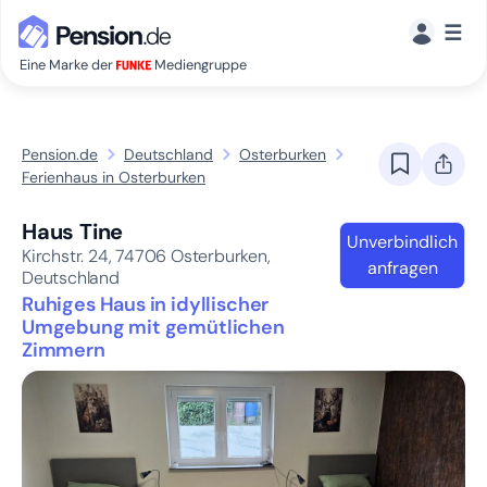
☰
Eine Marke der
Mediengruppe
Pension.de
Deutschland
Osterburken
Ferienhaus in Osterburken
Haus Tine
Unverbindlich
Kirchstr. 24,
74706
Osterburken,
anfragen
Deutschland
Ruhiges Haus in idyllischer
Umgebung mit gemütlichen
Zimmern