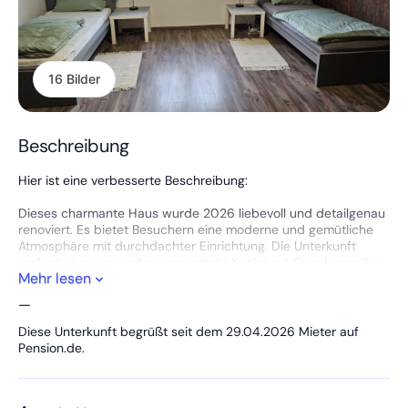
16 Bilder
Beschreibung
Hier ist eine verbesserte Beschreibung:
Dieses charmante Haus wurde 2026 liebevoll und detailgenau
renoviert. Es bietet Besuchern eine moderne und gemütliche
Atmosphäre mit durchdachter Einrichtung. Die Unterkunft
verfügt über eine voll ausgestattete Küche mit Geschirrspüler,
Mehr lesen
Kühlschrank und Mikrowelle, was das Selbstkochen angenehm
macht.
—
Die Räumlichkeiten sind mit bequemen getrennten Betten
Diese Unterkunft begrüßt seit dem 29.04.2026 Mieter auf
ausgestattet und verfügen über ein sauberes Badezimmer mit
Pension.de.
Dusche. WLAN ist kostenlos verfügbar, sodass Gäste stets
connected bleiben können.