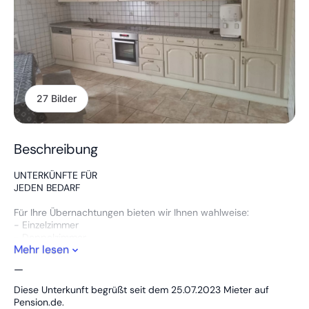
27 Bilder
Beschreibung
UNTERKÜNFTE FÜR
JEDEN BEDARF
Für Ihre Übernachtungen bieten wir Ihnen wahlweise:
- Einzelzimmer
- Doppelzimmer
Mehr lesen
- Pärchenzimmer
- Familienwohnungen
—
- Monteurzimmer
- Monteurwohnungen
Diese Unterkunft begrüßt seit dem 25.07.2023 Mieter auf
- 3 Wohnungen in einer Wohnung passen 6 bis 13 Personen
Pension.de.