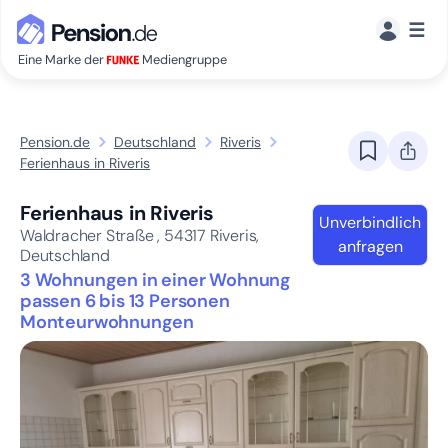
☰
Eine Marke der
Mediengruppe
Pension.de
Deutschland
Riveris
Ferienhaus in Riveris
Ferienhaus in Riveris
Unverbindlich
Waldracher Straße ,
54317
Riveris,
anfragen
Deutschland
3 Wohnungen in einer Wohnung
passen 6 bis 13 Personen
Monteurwohnungen