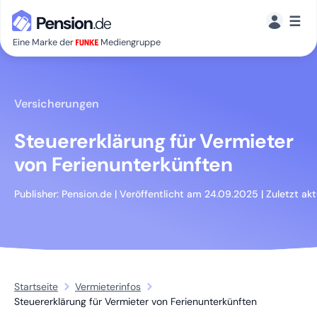
☰
Eine Marke der
Mediengruppe
Versicherungen
Steuererklärung für Vermieter
von Ferienunterkünften
Publisher: Pension.de
|
Veröffentlicht am
24.09.2025
|
Zuletzt ak
Startseite
Vermieterinfos
Steuererklärung für Vermieter von Ferienunterkünften