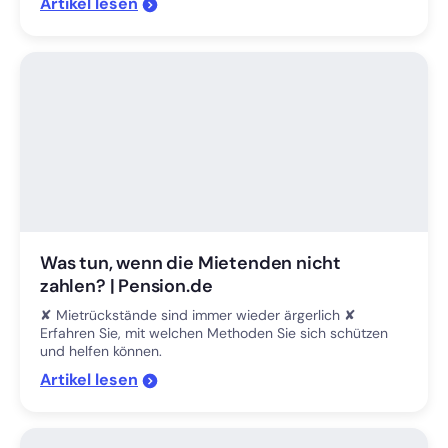
'Ferienwohnungen und Monteurzimmer in Woh
Artikel
lesen
Was tun, wenn die Mietenden nicht
zahlen? | Pension.de
✘ Mietrückstände sind immer wieder ärgerlich ✘
Erfahren Sie, mit welchen Methoden Sie sich schützen
und helfen können.
'Was tun, wenn die Mietenden nicht zahlen? |
Artikel
lesen