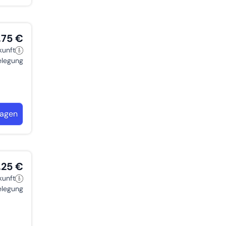
,75 €
kunft
belegung
ragen
,25 €
kunft
belegung