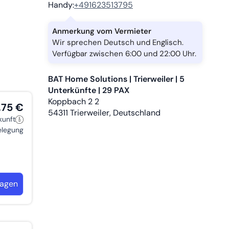
Handy:
+491623513795
Anmerkung vom Vermieter
kner
Wir sprechen Deutsch und Englisch.
Verfügbar zwischen 6:00 und 22:00 Uhr.
errasse
BAT Home Solutions | Trierweiler | 5
smittel
Unterkünfte | 29 PAX
Koppbach 2 2
,75 €
54311
Trierweiler, Deutschland
kunft
belegung
ragen