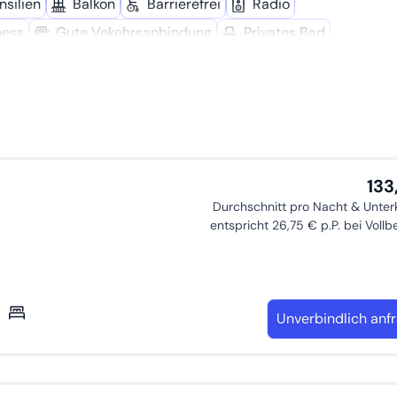
nsilien
Balkon
Barrierefrei
Radio
ness
Gute Vekehrsanbindung
Privates Bad
hine
Wanderwege
Eigenständiger Check-In
Troc
re
Spind/Safe
Streaming Dienste
Föhn
Hygiene Produkte
WC
Einzigartiger Ausblick
T
ne
LGBTQ+ freundlich
Kaffee­maschine
Reinigung
anlage
Eingang Stufenlos
Garten
Doppelbett
133
Durchschnitt pro Nacht & Unter
entspricht 26,75 € p.P. bei Voll
Unverbindlich anf