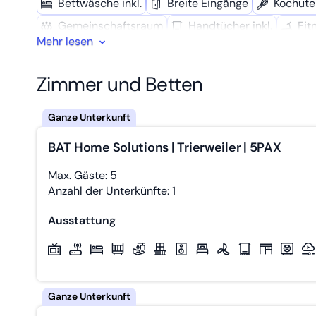
Bettwäsche inkl.
Breite Eingänge
Kochute
Gemeinschafts­raum
Handtücher inkl.
Fit
Mehr lesen
Geschäfte in der Nähe
W-LAN
Spül­masc
Getrennte Betten
Arbeitstisch
Breite Flu
Zimmer und Betten
Grillmöglich­keit
Dusche
Wasserkocher
24h-Rezeption
Mikro­welle
Wasch­maschi
Babybett
Badezimmer Barrierefrei
Klima­
BAT Home Solutions | Trierweiler | 5PAX
Max. Gäste: 5
Anzahl der Unterkünfte: 1
Ausstattung