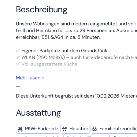
Beschreibung
Unsere Wohnungen sind modern eingerichtet und voll 
Grill und Heimkino für bis zu 29 Personen an. Ausreic
erreichbar, B51 &A64 in ca. 5 Minuten.
✅ Eigener Parkplatz auf dem Grundstück
✅ WLAN (250 Mbit/s) – auch für Videoanrufe nach H
✅ Voll ausgestattete Küche
✅ Waschmaschine &Trockner
✅ Bettwäsche & Handtücher inklusive
Mehr lesen
✅ Hochwertige Betten
—
✅ Terrasse & Grill
Diese Unterkunft begrüßt seit dem 10.02.2026 Mieter 
✅ Smart-TV & Heimkino/Beamer
✅ Bushaltestelle direkt erreichbar
Ausstattung
✅ B51 & A64 (ca. 5 Min.)
PKW-Parkplatz
Haustier
Familien­freundli