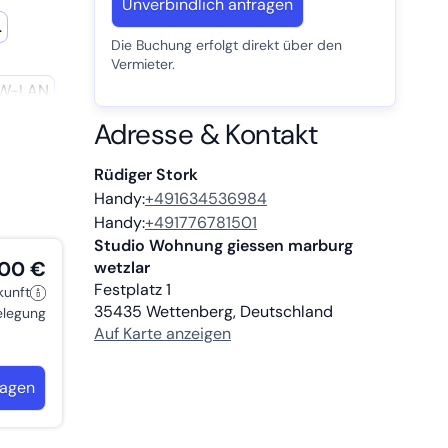
Unverbindlich anfragen
.
Die Buchung erfolgt direkt über den
Vermieter.
ießen
W-LAN
it wir
Adresse & Kontakt
Rüdiger Stork
Handy:
+491634536984
Handy:
+491776781501
Studio Wohnung giessen marburg
,00 €
wetzlar
Festplatz 1
kunft
35435
Wettenberg, Deutschland
belegung
Auf Karte anzeigen
ragen