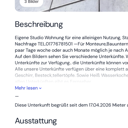
3 Bilder
Beschreibung
Eigene Studio Wohnung für eine alleinigen Nutzung, 
Nachfrage TEL.01776781501 —Für Monteure,Bauunterne
paar Tage woche oder auch Monate möglich je nach 
Auf den Bildern sehen Sie verschiedene Unterkünfte. 
Unterkünfte zur Verfügung.. die Unterkünfte können v
Alle unsere Unterkünfte verfügen über eine komplett 
Geschirr, Besteck,tellertöpfe. Sowie Heiß Wasserkocher
allen Unterkünften gibt es Fernseher.
Für jede Unterkunft gibt es einen privaten Außenber
Mehr lesen
Rauchen verboten. Wir haben auch einen allgemeinen Gr
—
und nach Erkalten des Grillgut sauber machen.
Diese Unterkunft begrüßt seit dem 17.04.2026 Mieter 
Eine Reinigung fällt unter fünf Wochen immer an. Miete
Es gibt eine wöchentliche Reinigung. Bettwäsche Wech
Ausstattung
Lebensmittelgeschäft sowie Getränkemarkt und Apothe
Autobahn Gießener Ring in circa 5 km Entfernung. Fra