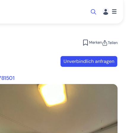
☰
Merken
Teilen
Unverbindlich anfragen
781501