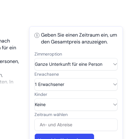
Geben Sie einen Zeitraum ein, um
 nach
den Gesamtpreis anzuzeigen.
für ein
Personen,
n,
en. In
 ist das
utzung
.
s 20