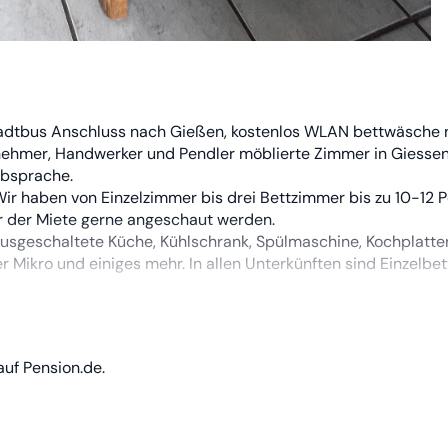
Stadtbus Anschluss nach Gießen, kostenlos WLAN bettwäsche
hmer, Handwerker und Pendler möblierte Zimmer in Giessen 
Absprache.
Wir haben von Einzelzimmer bis drei Bettzimmer bis zu 10-12 
or der Miete gerne angeschaut werden.
ausgeschaltete Küche, Kühlschrank, Spülmaschine, Kochplatte
 Mikro und einiges mehr. In allen Unterkünften sind Einzelbett
eich, wo die Personen dann rauchen dürfen im Gebäudeinneren
illplatz. Dort steht ein Grill und auch Stühle bitte nach Ben
auf Pension.de.
n Sie unsere Unterkünfte länger entfällt die Reinigungsgebühr
sel circa alle vier Wochen mit Absprache auch kürzer.
ke in circa 5 Minuten zu Fuß zu erreichen.
nkfurt 45 Minuten erreichbar und Marburg und Wetzlar jeweil