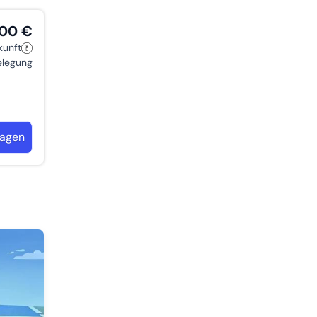
,00 €
kunft
belegung
ragen