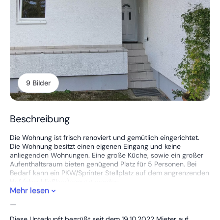
9 Bilder
Beschreibung
Die Wohnung ist frisch renoviert und gemütlich eingerichtet.
Die Wohnung besitzt einen eigenen Eingang und keine
anliegenden Wohnungen. Eine große Küche, sowie ein großer
Aufenthaltsraum bieten genügend Platz für 5 Personen. Bei
Bedarf kann ein PKW/Sprinter Stellplatz auf dem angrenzenden
Hof (abschließbar)genutzt werden.
Mehr lesen
Die Wohnung befindet sich in zentraler Lage , nur 3,5 KM bis
Autobahn A5 oder A485 mit nur einer Ampel.
—
Bei längerer Mietdauer erstellen wir gerne für Sie ein
Diese Unterkunft begrüßt seit dem 19.10.2022 Mieter auf