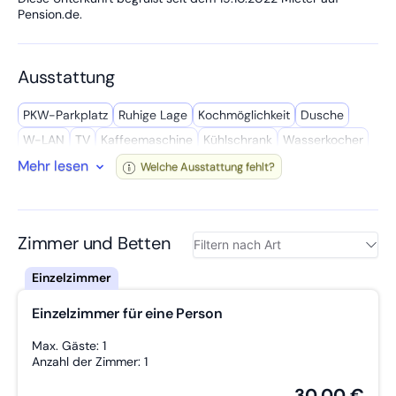
individuelles Angebot!
Pension.de.
Ausstattung
PKW-Parkplatz
Ruhige Lage
Kochmöglich­keit
Dusche
W-LAN
TV
Kaffee­maschine
Kühl­schrank
Wasserkocher
Mehr lesen
Reinigungsmittel
Spül­maschine
WC
Welche Ausstattung fehlt?
Eigenständiger Check-In
Kochutensilien
Radio
Getrennte Betten
Handtücher inkl.
Gute Vekehrsanbindung
Wasch­maschine
Geschäfte in der Nähe
Zimmer und Betten
Einzelzimmer für eine Person
Max. Gäste: 1
Anzahl der Zimmer: 1
30,00 €