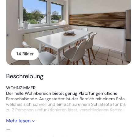
14 Bilder
Beschreibung
WOHNZIMMER
Der helle Wohnbereich bietet genug Platz für gemütliche
Fernsehabende. Ausgestattet ist der Bereich mit einem Sofa,
welches sich schnell und einfach zu einem Schlafsofa für bis
zu 2 Personen umfunktionieren lässt, verschiedenen Karten-
und Gesellschaftsspielen und einem Smart-TV mit
Mehr lesen
Netflixzugang, um für genügend Unterhaltung zu sorgen.
—
KÜCHE + ESSZIMMER