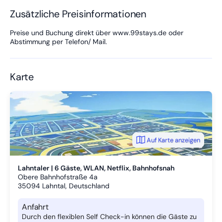
den offenen Wohnbereich und das breite Angebot an
Unterhaltung findet jeder etwas für seinen Geschmack.
Zusätzliche Preisinformationen
Rauchmelder, ein Erste-Hilfe-Set und ein Feuerlöscher
befinden sich vor Ort.
Preise und Buchung direkt über www.99stays.de oder
Abstimmung per Telefon/ Mail.
Karte
Auf Karte anzeigen
Lahntaler | 6 Gäste, WLAN, Netflix, Bahnhofsnah
Obere Bahnhofstraße 4a
35094
Lahntal, Deutschland
Anfahrt
Durch den flexiblen Self Check-in können die Gäste zu