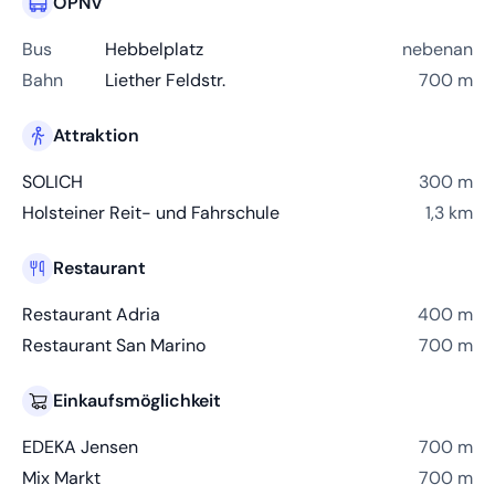
ÖPNV
Bus
Hebbelplatz
nebenan
Bahn
Liether Feldstr.
700 m
Attraktion
SOLICH
300 m
Holsteiner Reit- und Fahrschule
1,3 km
Restaurant
Restaurant Adria
400 m
Restaurant San Marino
700 m
Einkaufsmöglichkeit
EDEKA Jensen
700 m
Mix Markt
700 m