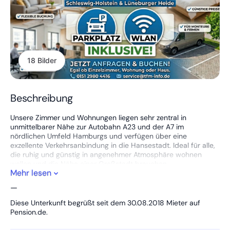
18 Bilder
Beschreibung
Unsere Zimmer und Wohnungen liegen sehr zentral in
unmittelbarer Nähe zur Autobahn A23 und der A7 im
nördlichen Umfeld Hamburgs und verfügen über eine
exzellente Verkehrsanbindung in die Hansestadt. Ideal für alle,
die ruhig und günstig in angenehmer Atmosphäre wohnen
wollen und die Nähe einer Großstadt brauchen.
Mehr lesen
Gästehaus Lore bis maximal 6 Personen
—
Die 2 Zimmer Wohnung ist ausgestattet mit 2 Schlafzimmern
Diese Unterkunft begrüßt seit dem 30.08.2018 Mieter auf
mit insges. 6 Betten, TV, einer eigenen und gemütlichen
Pension.de.
Wohnküche, Bad/WC, Waschmaschine und kostenlosem
WLAN. Zusätzlich gibt es einen überdachten Balkon zur