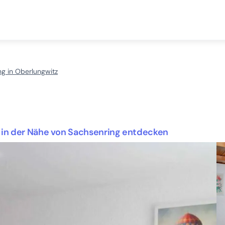
g in Oberlungwitz
 in der Nähe von Sachsenring entdecken