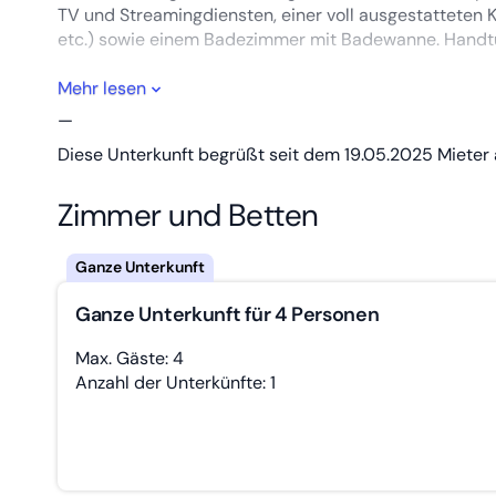
TV und Streamingdiensten, einer voll ausgestatteten K
etc.) sowie einem Badezimmer mit Badewanne. Handtüc
WLAN sowie ein privater Parkplatz direkt an der Unter
Mehr lesen
Die Unterkunft ist Nichtraucherbereich und befindet 
—
Diese Unterkunft begrüßt seit dem 19.05.2025 Mieter 
Entfernungen:
• Sachsenring: ca. 2,9 km
Zimmer und Betten
• Messe Chemnitz: ca. 14 km
• Zentrum Chemnitz: ca. 22 km (Karl-Marx-Monument,
• Flughafen Dresden: ca. 90 km
Ob für einen kurzen Aufenthalt oder eine längere Miet
Ganze Unterkunft für 4 Personen
jederzeit zur Verfügung.
Max. Gäste: 4
Anzahl der Unterkünfte: 1