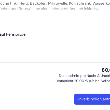
üche (inkl. Herd, Backofen, Mikrowelle, Kühlschrank, Wasserko
her und Bettwäsche sind selbstverständlich inklusive.
kunft stehen kostenfrei zur Verfügung.
sich im Erdgeschoss eines ruhigen Mehrfamilienhauses.
auf Pension.de.
 Oper, Hauptbahnhof)
dauer – wir freuen uns auf Ihre Anfrage und stehen für Rückf
80
Durchschnitt pro Nacht & Unter
entspricht 20,00 € p.P. bei Voll
Unverbindlich anf