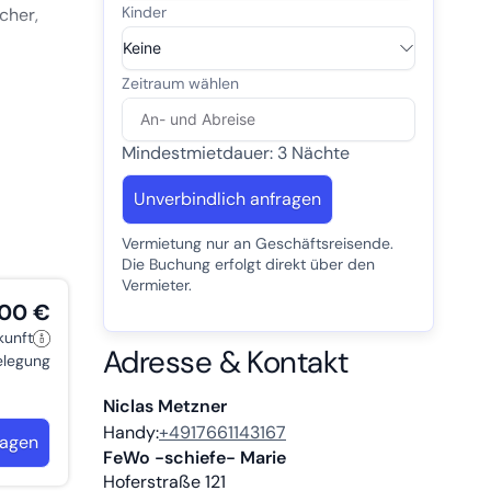
cher,
Mindestmietdauer: 3 Nächte
Unverbindlich anfragen
Vermietung nur an Geschäftsreisende.
Die Buchung erfolgt direkt über den
Vermieter.
ragen
,00 €
kunft
Adresse & Kontakt
belegung
Niclas Metzner
Handy:
+4917661143167
ragen
FeWo -schiefe- Marie
Hoferstraße 121