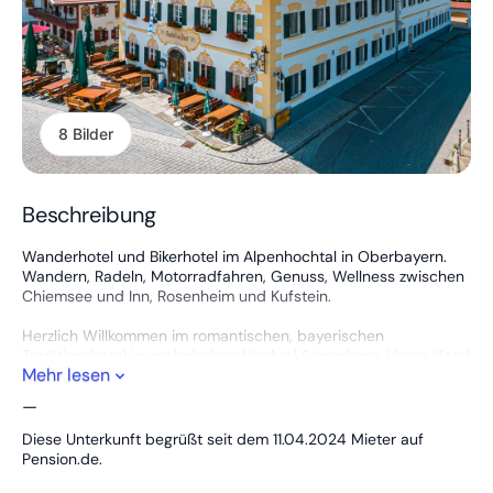
8 Bilder
Beschreibung
Wanderhotel und Bikerhotel im Alpenhochtal in Oberbayern.
Wandern, Radeln, Motorradfahren, Genuss, Wellness zwischen
Chiemsee und Inn, Rosenheim und Kufstein.
Herzlich Willkommen im romantischen, bayerischen
Traditionshotel im malerischen Hochtal Samerberg. Unser Hotel
Mehr lesen
erreichen Sie in nur 10 Minuten von der Autobahn A8
(München-Salzburg) unweit von Rosenheim und Chiemsee.
—
Seit mehr als 300 Jahren befindet sich unser urig-
Diese Unterkunft begrüßt seit dem 11.04.2024 Mieter auf
komfortables Hotel in Familienbesitz. Wir fühlen uns dieser
Pension.de.
Tradition nicht nur verpflichtet, sondern führen die Rolle des