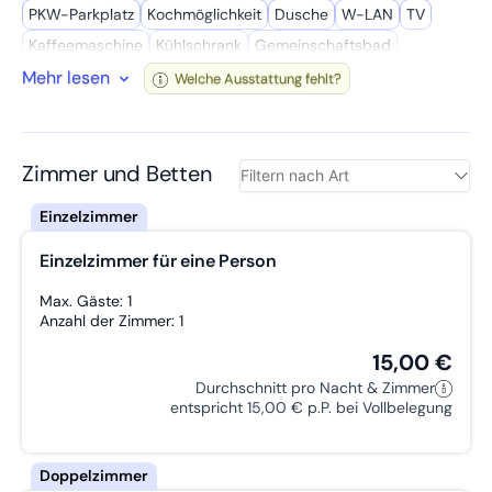
PKW-Parkplatz
Kochmöglich­keit
Dusche
W-LAN
TV
Kaffee­maschine
Kühl­schrank
Gemeinschafts­bad
Mehr lesen
Wasserkocher
Bettwäsche inkl.
WC
Radio
Welche Ausstattung fehlt?
Gemeinschafts­raum
Getrennte Betten
Badewanne
Handtücher inkl.
Zustellbett möglich
Terrasse
Privates Bad
Grillmöglich­keit
Mikro­welle
Wasch­maschine
Zimmer und Betten
Einzelzimmer für eine Person
Max. Gäste: 1
Anzahl der Zimmer: 1
15,00 €
Durchschnitt pro Nacht & Zimmer
entspricht 15,00 € p.P. bei Vollbelegung