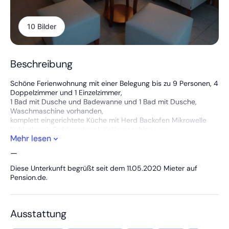
10 Bilder
Beschreibung
Schöne Ferienwohnung mit einer Belegung bis zu 9 Personen, 4
Doppelzimmer und 1 Einzelzimmer,
1 Bad mit Dusche und Badewanne und 1 Bad mit Dusche,
Waschmaschine vorhanden,
komplett eingerichtete Küche mit Herd Backofen Mikrowelle
Kühlschrank Gefrierschrank Kaffemaschine usw.,
Mehr lesen
Aufenthaltsraum mit Esstisch und Fernsehecke, Terasse mit
Grillmöglichkeit, große abgeschlossene Garage (Sprinter) und
—
Abstellfläche vorhanden, Magenta-TV WLAN-fähig vorhanden,
inklusive Bettwäsche und Handtücher zur freier Nutzung. Es
Diese Unterkunft begrüßt seit dem 11.05.2020 Mieter auf
sind Einzelbetten als Boxspringbett
Pension.de.
Weitere Ferienwohnung /Monteurzimmer in Waltershausen und
Eisenach.
Ausstattung