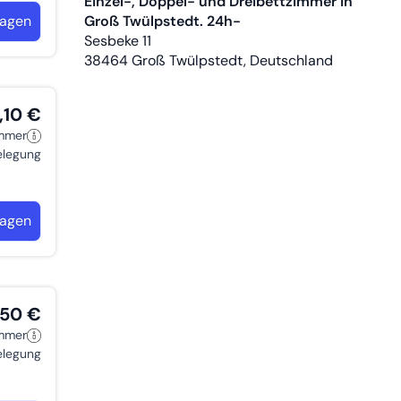
Einzel-, Doppel- und Dreibettzimmer in
ragen
Groß Twülpstedt. 24h-
Sesbeke 11
38464
Groß Twülpstedt, Deutschland
,10 €
immer
belegung
ragen
,50 €
immer
belegung