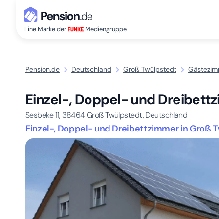
Eine Marke der
Mediengruppe
Pension.de
Deutschland
Groß Twülpstedt
Gästezim
Einzel-, Doppel- und Dreibett
Sesbeke 11,
38464
Groß Twülpstedt, Deutschland
Einzel-, Doppel- und Dreibettzimmer in Groß T