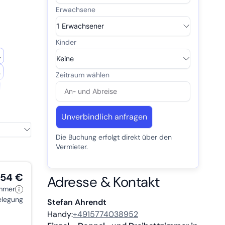
.
.
Garten
Unverbindlich anfragen
Die Buchung erfolgt direkt über den
Vermieter.
,54 €
Adresse & Kontakt
immer
belegung
Stefan Ahrendt
Handy:
+4915774038952