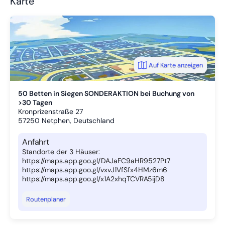
Karte
Auf Karte anzeigen
50 Betten in Siegen SONDERAKTION bei Buchung von
>30 Tagen
Kronprizenstraße 27
57250
Netphen, Deutschland
Anfahrt
Standorte der 3 Häuser:
https://maps.app.goo.gl/DAJaFC9aHR9527Pt7
https://maps.app.goo.gl/vxvJ1VfSfx4HMz6m6
https://maps.app.goo.gl/x1A2xhqTCVRA5ijD8
Routenplaner