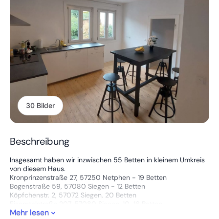
30 Bilder
Beschreibung
Insgesamt haben wir inzwischen 55 Betten in kleinem Umkreis
von diesem Haus.
Kronprinzenstraße 27, 57250 Netphen - 19 Betten
Bogenstraße 59, 57080 Siegen - 12 Betten
Köpfchenstr. 2, 57072 Siegen, 20 Betten
Eiserntalstraße 207, 57080 Siegen, 10-16 Betten
Mehr lesen
Bitte prüfen Sie die Verfügbarkeit hier - Sie können dann gerne