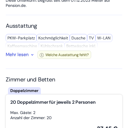
Diese Unterkunft begrüßt seit dem 07.12.2023 Mieter auf
Pension.de.
Ausstattung
PKW-Parkplatz
Kochmöglich­keit
Dusche
TV
W-LAN
Kaffee­maschine
Kühl­schrank
Bettwäsche inkl.
Mehr lesen
Gemeinschafts­bad
Wasserkocher
Spül­maschine
WC
Welche Ausstattung fehlt?
LKW-Parkplatz
Getrennte Betten
Handtücher inkl.
Mikro­welle
Wasch­maschine
Geschäfte in der Nähe
Zimmer und Betten
20 Doppelzimmer für jeweils 2 Personen
Max. Gäste: 2
Anzahl der Zimmer: 20